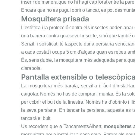
inserir de manera que no hi hagi cap forat entre la paret i
Encara que no es pugui obrir o tancar, es pot desmunta
Mosquitera prisada
L’estètica i la protecció contra els insectes poden an
una barrera contra qualsevol insecte, sinó que també o
Senzill i sofisticat, té laspecte duna persiana veneciana
a cada costat i ocupa 5 cm d’alçada quan es retreu amb
És, sens dubte, la mosquitera més adequada per a quals
claraboia.
Pantalla extensible o telescòpic
La mosquitera més barata, senzilla i fàcil d’instal·la
cargolar. Només ho has de comprar i muntar. És la soluc
per cobrir el buit de la finestra. Només ha d’obrir-lo i ll
la seva persiana. En tancar la persiana, aquesta es tan
tancarà el buit.
Us recordem que a TancamentsAlbert,
mosquiteres 
mosquitera per a instal-lar a casa seva .Parem els peu