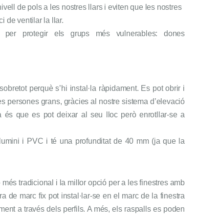
vell de pols a les nostres llars i eviten que les nostres
de ventilar la llar.
per protegir els grups més vulnerables: dones
sobretot perquè s’hi instal·la ràpidament. Es pot obrir i
i les persones grans, gràcies al nostre sistema d’elevació
 és que es pot deixar al seu lloc però enrotllar-se a
alumini i PVC i té una profunditat de 40 mm (ja que la
és tradicional i la millor opció per a les finestres amb
de marc fix pot instal·lar-se en el marc de la finestra
ment a través dels perfils. A més, els raspalls es poden