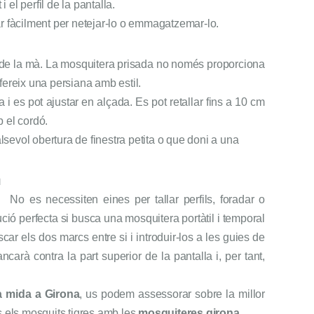
 el perfil de la pantalla.
r fàcilment per netejar-lo o emmagatzemar-lo.
ar de la mà. La mosquitera prisada no només proporciona
fereix una persiana amb estil.
 i es pot ajustar en alçada. Es pot retallar fins a 10 cm
 el cordó.
evol obertura de finestra petita o que doni a una
a
r. No es necessiten eines per tallar perfils, foradar o
ió perfecta si busca una mosquitera portàtil i temporal
iscar els dos marcs entre si i introduir-los a les guies de
carà contra la part superior de la pantalla i, per tant,
a mida a Girona
, us podem assessorar sobre la millor
s els mosquits tigres amb les
mosquiteres girona
.