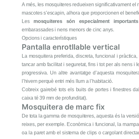
A més, les mosquiteres redueixen significativament el ni
mascotes s’escapin, alhora que proporcionen el benefici 
Les
mosquiteres són especialment importants
embarassades i nens menors de cinc anys.
Opcions i característiques
Pantalla enrotllable vertical
La mosquitera preferida, discreta, funcional i pràctica, 
tancar amb facilitat i seguretat, fins i tot per als nens 
progressiva. Un altre avantatge d’aquesta mosquitera
l’hivern perquè entri més llum a l’habitació.
Cobreix gairebé tots els buits de portes i finestres d
caixa té 39 mm de profunditat).
Mosquitera de marc fix
De tota la gamma de mosquiteres, aquesta és la versió m
reixes, per exemple. Econòmica i funcional, la mampara 
oa la paret amb el sistema de clips o cargolant directa