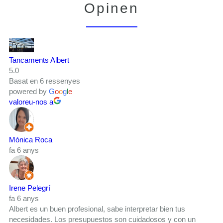
Opinen
Tancaments Albert
5.0
Basat en 6 ressenyes
powered by
G
o
o
g
l
e
valoreu-nos a
Mònica Roca
fa 6 anys
Irene Pelegrí
fa 6 anys
Albert es un buen profesional, sabe interpretar bien tus
necesidades. Los presupuestos son cuidadosos y con un