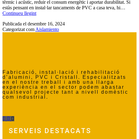
tèrmic i acústic, reduir el consum energètic i aportar durabilitat. Si
estàs pensant en instal·lar tancaments de PVC a casa teva, hi…
Continueu llegint
Publicada el
desembre 16, 2024
Categorizat com
Aislamiento
Fabricació, instal·lació i rehabilitació
d’alumini, PVC i Cristall. Especialitzats
en el nostre treball i amb una llarga
experiència en el sector podem abastar
qualsevol projecte tant a nivell domèstic
com industrial.
SERVEIS DESTACATS