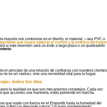
la mayoría nos centramos en el diseño, el material —sea PVC o
portante que busca mejorar el confort y la estética del hogar
á si esta inversión será un éxito a largo plazo o un quebradero
imiento
.
lo el principio de una relación de confianza con nuestros clientes
ta no es un «extra», sino una necesidad vital para tu hogar.
aja» todos los días
 pero la realidad es que son mecanismos complejos. Cada vez
a o que acciones una manivela, estás poniendo en marcha
tana que sopla con fuerza en el Empordà hasta la humedad del
cierres sufren un desgaste natural. Un buen mantenimiento