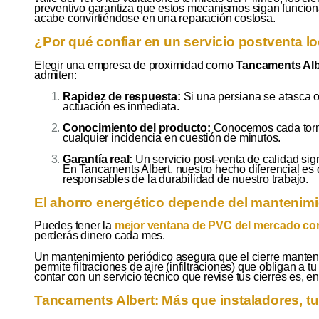
preventivo garantiza que estos mecanismos sigan funcio
acabe convirtiéndose en una reparación costosa.
¿Por qué confiar en un servicio postventa l
Elegir una empresa de proximidad como
Tancaments Alb
admiten:
Rapidez de respuesta:
Si una persiana se atasca o 
actuación es inmediata.
Conocimiento del producto:
Conocemos cada tornil
cualquier incidencia en cuestión de minutos.
Garantía real:
Un servicio post-venta de calidad sig
En Tancaments Albert, nuestro hecho diferencial e
responsables de la durabilidad de nuestro trabajo.
El ahorro energético depende del mantenim
Puedes tener la
mejor ventana de PVC del mercado con 
perderás dinero cada mes.
Un mantenimiento periódico asegura que el cierre manten
permite filtraciones de aire (infiltraciones) que obligan a t
contar con un servicio técnico que revise tus cierres es, en
Tancaments Albert: Más que instaladores, t