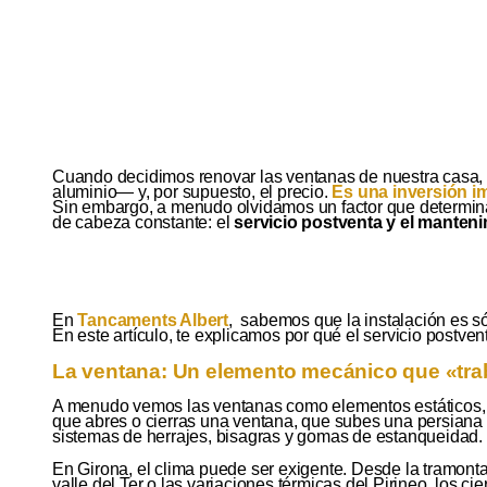
Cuando decidimos renovar las ventanas de nuestra casa, 
aluminio— y, por supuesto, el precio.
Es una inversión im
Sin embargo, a menudo olvidamos un factor que determinar
de cabeza constante: el
servicio postventa y el manten
En
Tancaments Albert
, sabemos que la instalación es só
En este artículo, te explicamos por qué el servicio postven
La ventana: Un elemento mecánico que «trab
A menudo vemos las ventanas como elementos estáticos,
que abres o cierras una ventana, que subes una persian
sistemas de herrajes, bisagras y gomas de estanqueidad.
En Girona, el clima puede ser exigente. Desde la tramon
valle del Ter o las variaciones térmicas del Pirineo, los 